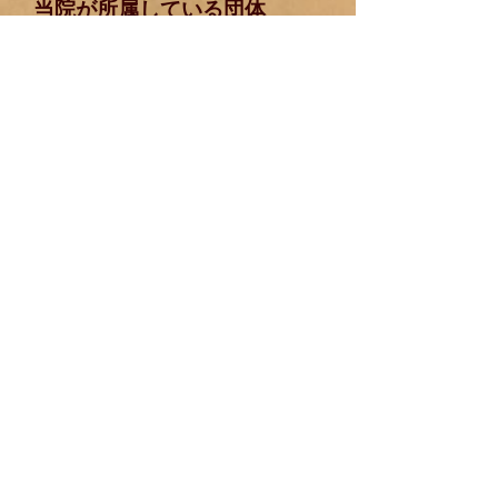
当院が所属している団体
公益社団法人 日本鍼灸師会​
公益社団法人 福岡県鍼灸マッサージ師
会
一般社団法人 福岡市鍼灸師会
トップへ