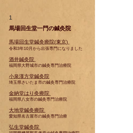
1
馬場回生堂一門の鍼灸院
馬場回生堂鍼灸療院(東京)
令和3年10月から出張専門になりました
酒井鍼灸院
福岡県大野城市の鍼灸専門治療院
小泉漢方堂鍼灸院
埼玉県さいたま市の鍼灸専門治療院
金納堂はり灸療院
福岡県八女市の鍼灸専門治療院
大
地堂鍼灸療院
愛知県名古屋市の鍼灸専門治療
弘生堂鍼灸院