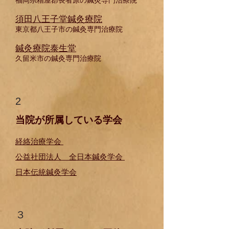
福岡県糟屋郡長者原の鍼灸専門治療院
須田八王子堂鍼灸療院
東京都八王子市の鍼灸専門治療院
鍼灸療院泰生堂
久留米市の鍼灸専門治療院
2
当院が所属している学会
経絡治療学会
公益社団法人 全日本鍼灸学会
日本伝統鍼灸学会
​３