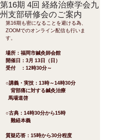
第16期 4回 経絡治療学会九
州支部研修会のご案内
第16期も密になることを避ける為、
ZOOMでのオンライン配信も行いま
す。
場所：福岡市鍼灸師会館　
開催日：3月 13日（日）
受付　：12時30分～　
○講義・実技：13時～14時30分
　背部痛に対する鍼灸治療
  馬場道啓
○古典：14時30分から15時
　難経本義
質疑応答：15時から30分程度 